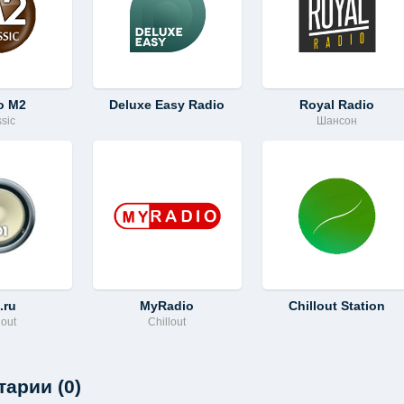
o M2
Deluxe Easy Radio
Royal Radio
sic
Шансон
.ru
MyRadio
Chillout Station
lout
Chillout
арии (0)