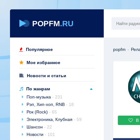
POPFM
.RU
Популярное
popfm
-
Рела
Мое избранное
Новости и статьи
По жанрам
Поп-музыка
- 231
Рэп, Хип-хоп, RNB
- 18
Рок (Rock)
- 65
Электроника, Клубная
- 59
В
Шансон
- 22
Новости
- 101