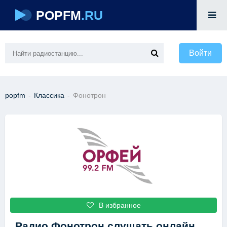
POPFM
.RU
Войти
popfm
-
Классика
-
Фонотрон
В избранное
Радио Фонотрон
слушать онлайн