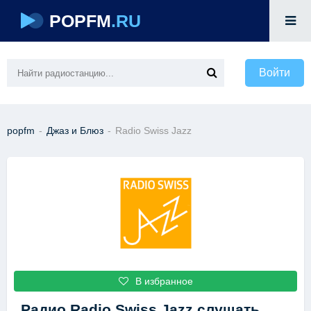
POPFM
.RU
Войти
popfm
-
Джаз и Блюз
-
Radio Swiss Jazz
В избранное
Радио Radio Swiss Jazz
слушать