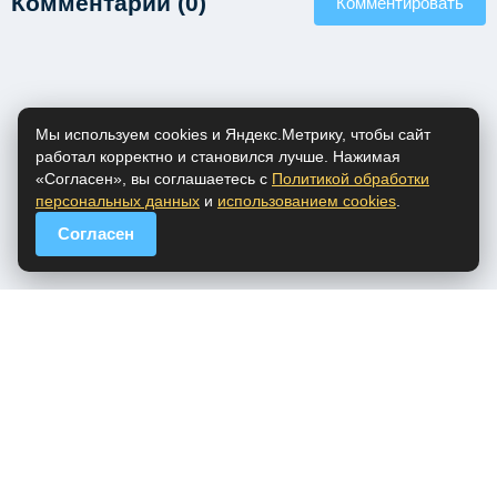
Комментарии (0)
Комментировать
Мы используем cookies и Яндекс.Метрику, чтобы сайт
работал корректно и становился лучше. Нажимая
«Согласен», вы соглашаетесь с
Политикой обработки
персональных данных
и
использованием cookies
.
Согласен
popfm.ru - онлайн радио
ПДн
Cookies
DMCA
Обратная связь
Все права на аудио материалы, представленные на нашем сайте
принадлежат их законным владельцам.