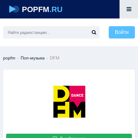
POPFM
.RU
Войти
popfm
-
Поп-музыка
-
DFM