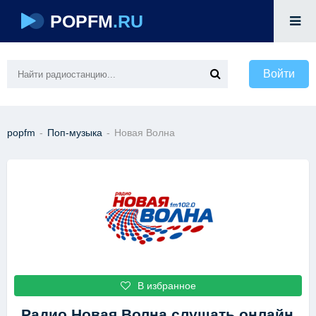
POPFM
.RU
Войти
popfm
-
Поп-музыка
-
Новая Волна
В избранное
Радио Новая Волна
слушать онлайн