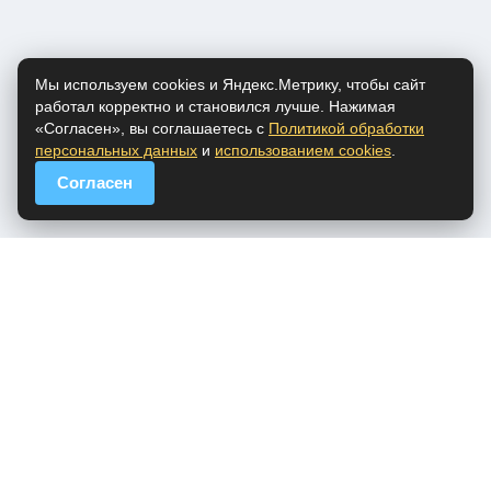
Мы используем cookies и Яндекс.Метрику, чтобы сайт
работал корректно и становился лучше. Нажимая
«Согласен», вы соглашаетесь с
Политикой обработки
персональных данных
и
использованием cookies
.
Согласен
popfm.ru - онлайн радио
ПДн
Cookies
DMCA
Обратная связь
Все права на аудио материалы, представленные на нашем сайте
принадлежат их законным владельцам.