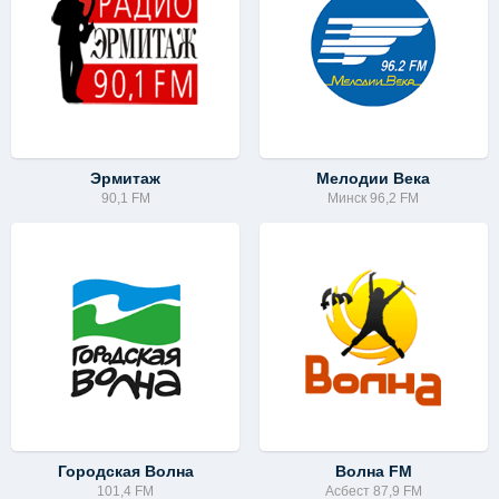
Эрмитаж
Мелодии Века
90,1 FM
Минск 96,2 FM
Городская Волна
Волна FM
101,4 FM
Асбест 87,9 FM