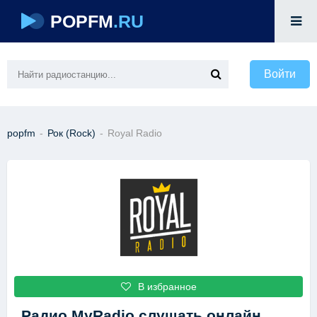
POPFM
.RU
Войти
popfm
-
Рок (Rock)
-
Royal Radio
В избранное
Радио MyRadio
слушать онлайн