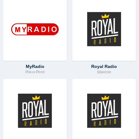
MyRadio
Royal Radio
Рок-н-Ролл
Шансон