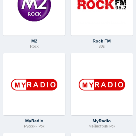
M2
Rock FM
Rock
80s
MyRadio
MyRadio
Русский Рок
Мейнстрим Рок